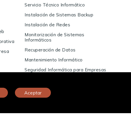
Servicio Técnico Informático
Instalación de Sistemas Backup
Instalación de Redes
Web
Monitorización de Sistemas
Informáticos
orativa
Recuperación de Datos
resa
Mantenimiento Informático
Seguridad Informática para Empresas
Aceptar
¿En qué puedo ayudarte?
CIÓN DIGITAL. El proyecto está incluido en el
rritoriales para el equilibrio y la equidad). Financiado por