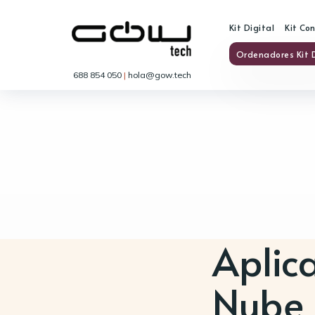
Kit Digital
Kit Co
Ordenadores Kit D
688 854 050
|
hola@gow.tech
Aplic
Nube