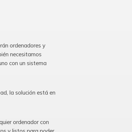
erán ordenadores y
bién necesitamos
 uno con un sistema
ad, la solución está en
quier ordenador con
os y listos para poder