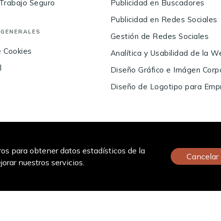
Trabajo Seguro
Publicidad en Buscadores
Publicidad en Redes Sociales
 GENERALES
Gestión de Redes Sociales
e Cookies
Analítica y Usabilidad de la 
l
Diseño Gráfico e Imágen Corp
Diseño de Logotipo para Emp
GOWTECH © 2026. TODOS LOS DERECHOS RESERVADOS. PUBLISHED WITH
GHOST
.
ros para obtener datos estadísticos de la
Cancelar
orar nuestros servicios.
e las subvenciones para CREACIÓN DE EMPLEO, en la modalidad TRANSFORMA
 trabajo dinámico, resiliente e inclusivo) e inversión 4 (nuevos proyectos te