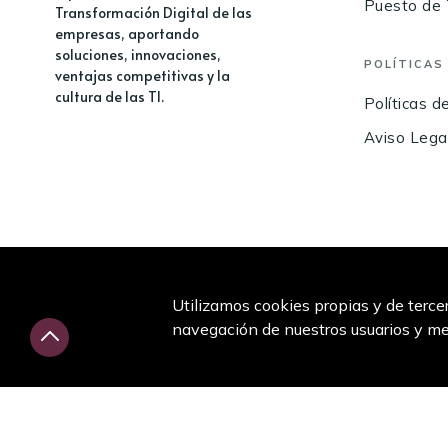
Puesto de 
Transformación Digital de las
empresas, aportando
soluciones, innovaciones,
POLÍTICAS
ventajas competitivas y la
cultura de las TI.
Políticas d
Aviso Lega
Utilizamos cookies propias y de terce
navegación de nuestros usuarios y mej
La empresa GREEN OPEN WARE S.L. ha sigo beneficiaria d
componente 23 (nuevas políticas públicas para un mercado de