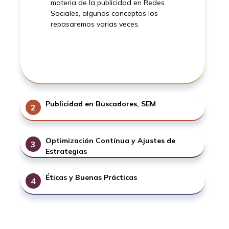
materia de la publicidad en Redes
Sociales, algunos conceptos los
repasaremos varias veces.
Publicidad en Buscadores, SEM
2
Aquí explicamos qué debes hacer en qué
buscadores y consejos.
Optimización Contínua y Ajustes de
3
Estrategias
Aquí os enseñamos a cómo seguir
Éticas y Buenas Prácticas
4
manteniendo vuestros anuncios al máximo
rendimiento y aprovechando cada clic y
Por último unos consejos para levar unas
cada vista del público.
buenas prácticas y dar buena imagen de
empresa.