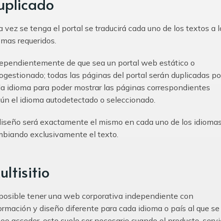
uplicado
 vez se tenga el portal se traducirá cada uno de los textos a l
omas requeridos.
ependientemente de que sea un portal web estático o
ogestionado; todas las páginas del portal serán duplicadas po
a idioma para poder mostrar las páginas correspondientes
ún el idioma autodetectado o seleccionado.
diseño será exactamente el mismo en cada uno de los idiomas
biando exclusivamente el texto.
ltisitio
posible tener una web corporativa independiente con
ormación y diseño diferente para cada idioma o país al que se
ee acceder, esto suele ser necesario cuando el producto, servi