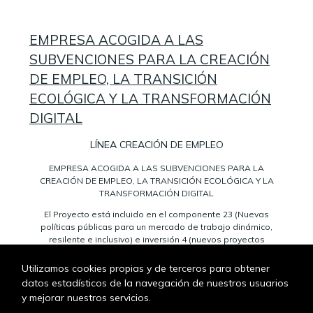
EMPRESA ACOGIDA A LAS
SUBVENCIONES PARA LA CREACIÓN
DE EMPLEO, LA TRANSICIÓN
ECOLÓGICA Y LA TRANSFORMACIÓN
DIGITAL
LÍNEA CREACIÓN DE EMPLEO
EMPRESA ACOGIDA A LAS SUBVENCIONES PARA LA
CREACIÓN DE EMPLEO, LA TRANSICIÓN ECOLÓGICA Y LA
TRANSFORMACIÓN DIGITAL
El Proyecto está incluido en el componente 23 (Nuevas
políticas públicas para un mercado de trabajo dinámico,
resilente e inclusivo) e inversión 4 (nuevos proyectos
territoriales para el reequilibrio y la equidad).
Utilizamos cookies propias y de terceros para obtener
Financiado por la Unión Europea (Next Generation EU), e
incluido en el marco del Plan de Recuperación,
datos estadísticos de la navegación de nuestros usuarios
Transformación y Resiliencia del Gobierno de España.
y mejorar nuestros servicios.
El objetivo de la Subvención es la financiación en parte de los