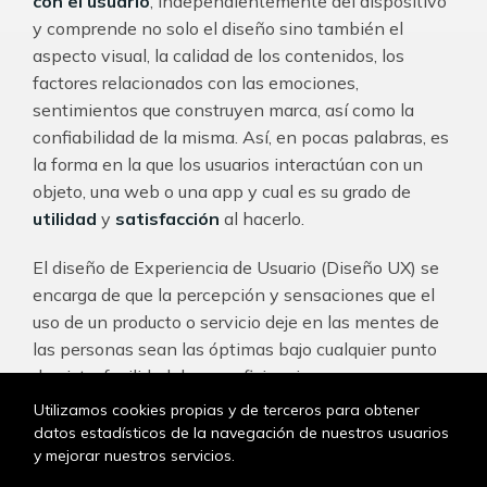
con el usuario
, independientemente del dispositivo
y comprende no solo el diseño sino también el
aspecto visual, la calidad de los contenidos, los
factores relacionados con las emociones,
sentimientos que construyen marca, así como la
confiabilidad de la misma. Así, en pocas palabras, es
la forma en la que los usuarios interactúan con un
objeto, una web o una app y cual es su grado de
utilidad
y
satisfacción
al hacerlo.
El diseño de Experiencia de Usuario (Diseño UX) se
encarga de que la percepción y sensaciones que el
uso de un producto o servicio deje en las mentes de
las personas sean las óptimas bajo cualquier punto
de vista: facilidad de uso, eficiencia...
Utilizamos cookies propias y de terceros para obtener
Si el Diseño UX define el qué, cuándo, cómo, dónde,
datos estadísticos de la navegación de nuestros usuarios
por qué y para qué una persona usa un objeto,
y mejorar nuestros servicios.
producto o accede a un servicio, el diseñador UX se