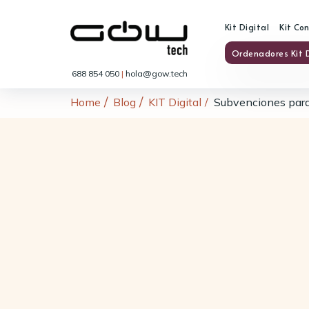
Kit Digital
Kit Co
Ordenadores Kit D
688 854 050
|
hola@gow.tech
Home
Blog
KIT Digital
Subvenciones para