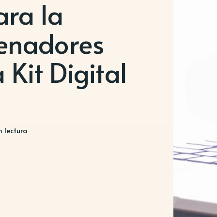
ara la
enadores
Kit Digital
 lectura