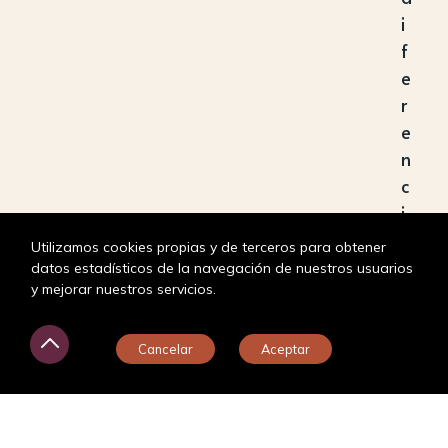
i
f
e
r
e
n
c
i
a
Utilizamos cookies propias y de terceros para obtener
r
datos estadísticos de la navegación de nuestros usuarios
y mejorar nuestros servicios.
t
e
¿En qué puedo ayudarte?
e
Cancelar
Aceptar
n
u
n