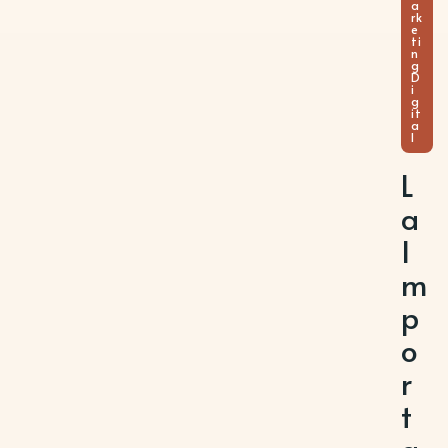
a
rk
e
ti
n
g
D
i
g
it
a
l
L
a
I
m
p
o
r
t