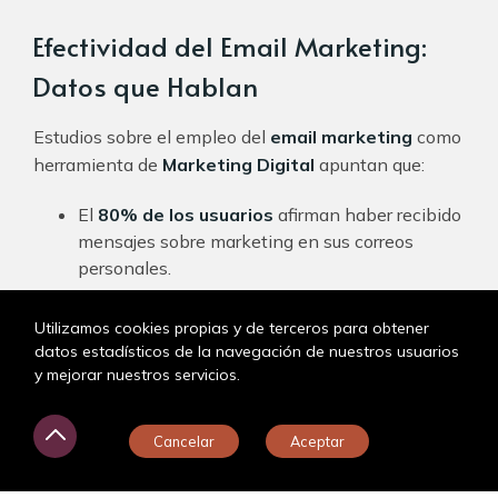
Efectividad del Email Marketing:
Datos que Hablan
Estudios sobre el empleo del
email marketing
como
herramienta de
Marketing Digital
apuntan que:
El
80% de los usuarios
afirman haber recibido
mensajes sobre marketing en sus correos
personales.
El
70% de los usuarios
utilizan cupones de
Utilizamos cookies propias y de terceros para obtener
descuento que han reciben a través de su
datos estadísticos de la navegación de nuestros usuarios
email.
y mejorar nuestros servicios.
Y el 60% de las personas afirman haber
¿En qué puedo ayudarte?
recibido ofertas especiales
en su mail, la
Cancelar
Aceptar
principal razón por la que se suscriben a listas
de email de ecommerce.